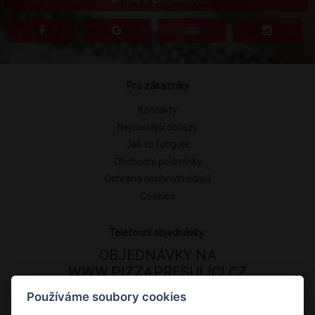
Pro zákazníky
Kontakty
Nejčastější dotazy
Jak to funguje
Obchodní podmínky
Ochrana osobních údajů
Cookies
Telefonní objednávky:
OBJEDNÁVKY NA
WWW.PIZZAPRESULICI.CZ
Používáme soubory cookies