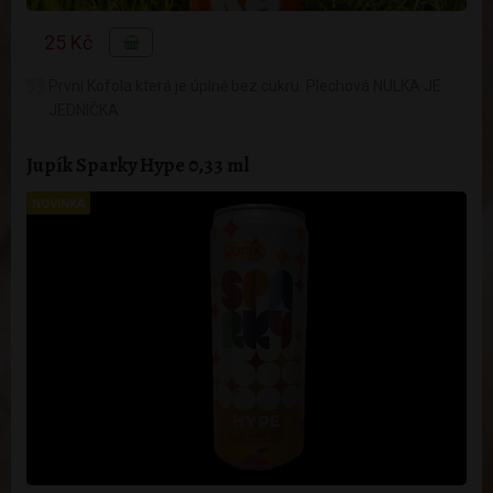
25 Kč
První Kofola která je úplně bez cukru. Plechová NULKA JE
JEDNIČKA.
Jupík Sparky Hype 0,33 ml
NOVINKA