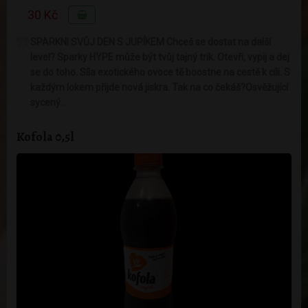
30 Kč
SPARKNI SVŮJ DEN S JUPÍKEM Chceš se dostat na další
level? Sparky HYPE může být tvůj tajný trik. Otevři, vypij a dej
se do toho. Síla exotického ovoce tě boostne na cestě k cíli. S
každým lokem přijde nová jiskra. Tak na co čekáš?Osvěžující
sycený…
Kofola 0,5l