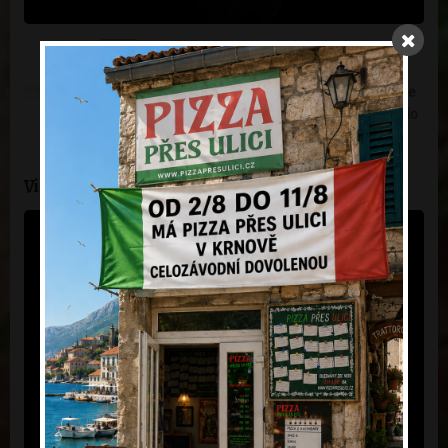
40 Kč
Čtyřicet let po válce Severu proti Jihu a bavlníkové plantáže
pořád nebyly ráj na zemi, ale s Royal Crown Colou se to dalo
vydržet.
Vinea Frizzante - jemně perlivá 0,25l