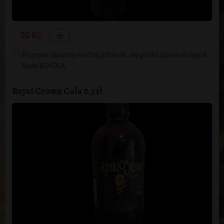
30 Kč
Poznala všechny možné příchutě, ale pořád zůstává stejná.
Naše KOFOLA.
Royal Crown Cola 0,33l