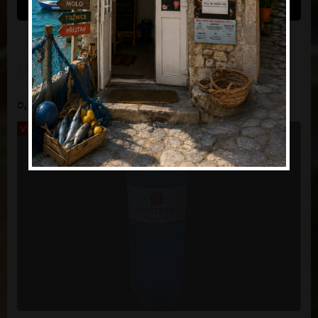
30 Kč
Stará dobrá Vinea
0,5l Kláštorná Kalcia
VYPRODÁNO