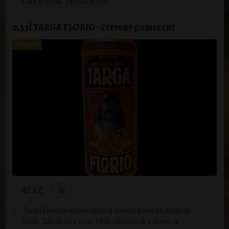
ruky a rychle zahnat žízeň.
0,33l TARGA FLORIO - červený pomeranč
NOVINKA
40 Kč
Targa Florio je automobilový závod, který se jezdí na
Sicílii. Založil ho v roce 1906 obchodník s vínem a